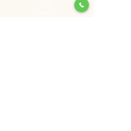
FAQ
INDIRIZZO
Via oliveto 37/A
Selegas (SU) 09040
© 2035 by Fresh Market.
Powered and secured by
Wix