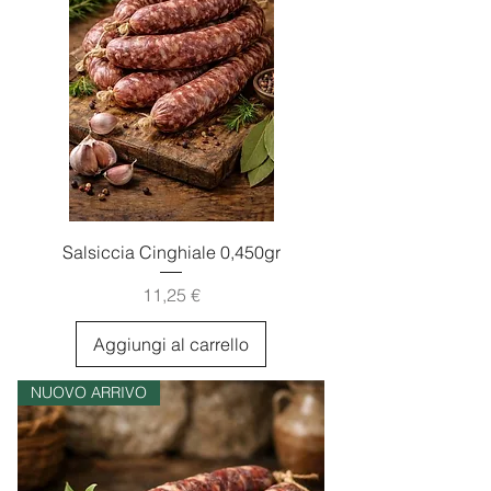
Salsiccia Cinghiale 0,450gr
Prezzo
11,25 €
Aggiungi al carrello
NUOVO ARRIVO